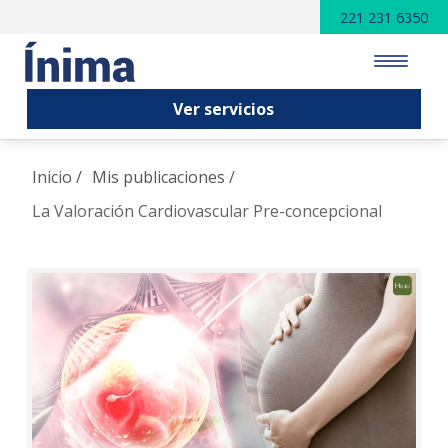
221 231 6350
Ver servicios
INICIO
Inicio /
Mis publicaciones /
SERVICIOS
La Valoración Cardiovascular Pre-concepcional
PUBLICACIONES
VENTAJAS
NOSOTROS
CONTACTO