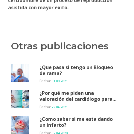
certidumbre de un proceso de reproducción
asistida con mayor éxito.
Otras publicaciones
¿Que pasa si tengo un Bloqueo
de rama?
Fecha:
31.08.2021
¿Por qué me piden una
valoración del cardiólogo para
poder obtener la licencia de
Fecha:
22.06.2021
conductor?
¿Como saber si me esta dando
un infarto?
Fecha:
07.04.2020